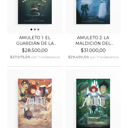
AMULETO 1: EL
AMULETO 2: LA
GUARDIÁN DE LA
MALDICIÓN DEL
PIEDRA / KA...
GUARDIÁN DE...
$28.500,00
$31.000,00
$27.075,00
con
Transferencia
$29.450,00
con
Transferencia