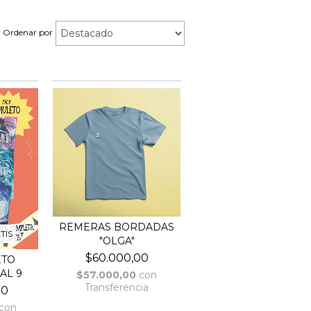
Ordenar por
REMERAS BORDADAS
TIS
"OLGA"
$60.000,00
ETO
AL 9
$57.000,00
con
Transferencia
00
con