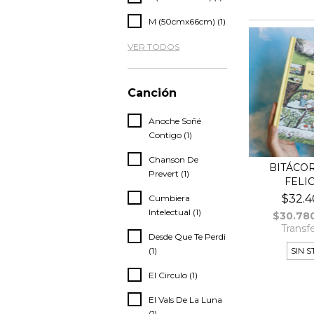
M (50cmx66cm) (1)
VER TODOS
Canción
Anoche Soñé
Contigo (1)
Chanson De
BITÁCOR
Prevert (1)
FELI
$32.4
Cumbiera
Intelectual (1)
$30.78
Transf
Desde Que Te Perdi
(1)
SIN 
El Circulo (1)
El Vals De La Luna
(1)