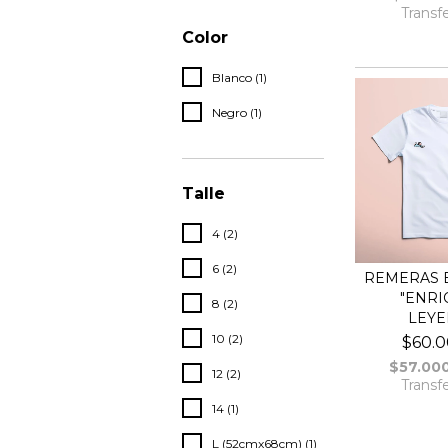
Transf
Color
Blanco (1)
Negro (1)
Talle
4 (2)
6 (2)
REMERAS 
"ENRI
8 (2)
LEYE
10 (2)
$60.0
$57.00
12 (2)
Transf
14 (1)
L (52cmx68cm) (1)