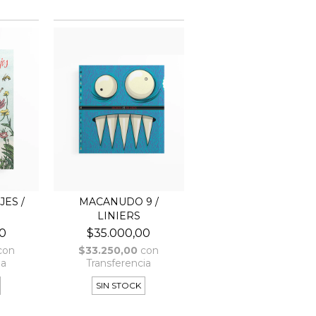
JES /
MACANUDO 9 /
LINIERS
0
$35.000,00
con
$33.250,00
con
ia
Transferencia
SIN STOCK